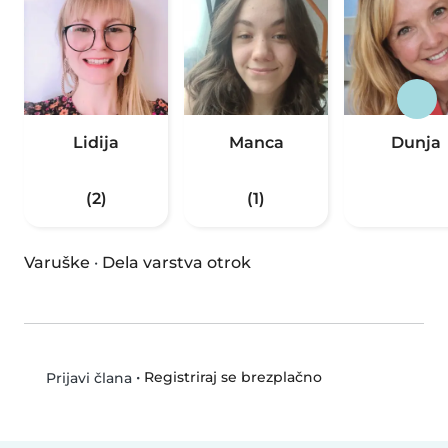
Lidija
Manca
Dunja
(2)
(1)
Varuške
·
Dela varstva otrok
•
Registriraj se brezplačno
Prijavi člana