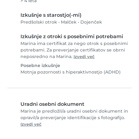
> 4 leta
Izkušnje s starostjo(-mi)
Predšolski otrok
•
Malček
•
Dojenček
Izkušnje z otroki s posebnimi potrebami
Marina ima certifikat za nego otrok s posebnimi
potrebami. Za preverjanje certifikatov se obrni
neposredno na Marina.
Izvedi več
Posebne izkušnje
Motnja pozornosti s hiperaktivnostjo (ADHD)
Uradni osebni dokument
Marina je predložil/a uradni osebni dokument in
opravil/a preverjanje identifikacije s fotografijo.
Izvedi več