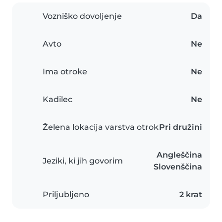
Vozniško dovoljenje
Da
Avto
Ne
Ima otroke
Ne
Kadilec
Ne
Želena lokacija varstva otrok
Pri družini
Angleščina
Jeziki, ki jih govorim
Slovenščina
Priljubljeno
2 krat