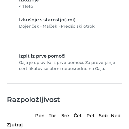
< 1 leto
Izkušnje s starostjo(-mi)
Dojenček
•
Malček
•
Predšolski otrok
Izpit iz prve pomoči
Gaja je opravil/a iz prve pomoči. Za preverjanje
certifikatov se obrni neposredno na Gaja.
Razpoložljivost
Pon
Tor
Sre
Čet
Pet
Sob
Ned
Zjutraj