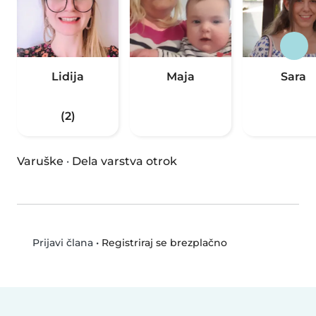
Lidija
Maja
Sara
(2)
Varuške
·
Dela varstva otrok
•
Registriraj se brezplačno
Prijavi člana