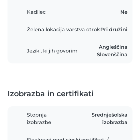
Kadilec
Ne
Želena lokacija varstva otrok
Pri družini
Angleščina
Jeziki, ki jih govorim
Slovenščina
Izobrazba in certifikati
Stopnja
Srednješolska
izobrazbe
izobrazba
Strokovni medicinski certifikati /